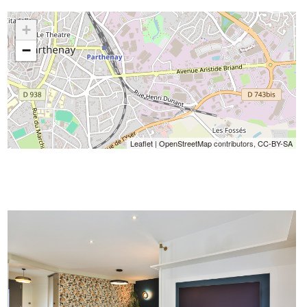
+
−
Leaflet
|
OpenStreetMap
contributors,
CC-BY-SA